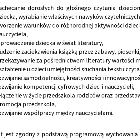
achęcanie dorosłych do głośnego czytania dzieciom
ziecka, wyrabianie właściwych nawyków czytelniczych
worzenie warunków do różnorodnej aktywności dzieci 
auczyciela,
prowadzenie dziecka w świat literatury,
udzenie zaciekawienia książką przez zabawy, piosenki
rzekazywanie za pośrednictwem literatury wartości 
ształcenie u dzieci umiejętności słuchania tekstu czyt
ozwijanie samodzielności, kreatywności i innowacyjnośc
ozwijanie kompetencji cyfrowych dzieci i nauczycieli,
łączenie w życie przedszkola rodziców oraz przedstaw
romocja przedszkola,
ozwijanie współpracy między nauczycielami.
kt jest zgodny z podstawą programową wychowania p