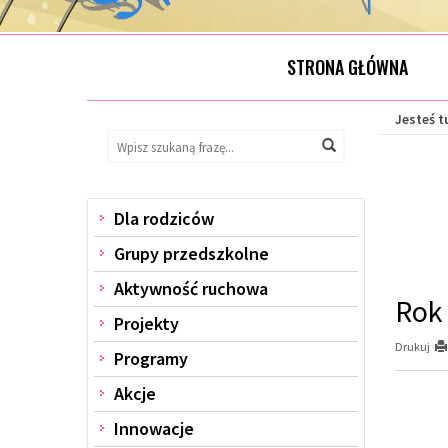
STRONA GŁÓWNA
Jesteś t
Wyszukaj
Wyszukiwarka
Wyszukaj
na
stronie:
Dla rodziców
Menu
Grupy przedszkolne
Aktywność ruchowa
Rok 
Projekty
Drukuj
Programy
Akcje
Innowacje