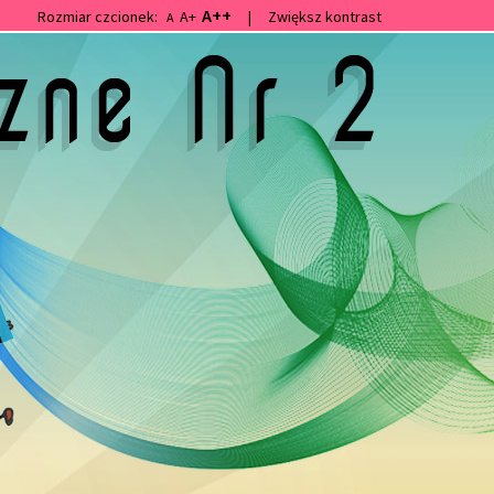
A++
Rozmiar czcionek:
A+
|
Zwiększ kontrast
A