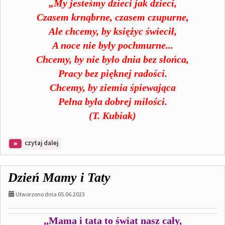
„My jesteśmy dzieci jak dzieci,
Czasem krnąbrne, czasem czupurne,
Ale chcemy, by księżyc świecił,
A noce nie były pochmurne...
Chcemy, by nie było dnia bez słońca,
Pracy bez pięknej radości.
Chcemy, by ziemia śpiewająca
Pełna była dobrej miłości.
(T. Kubiak)
na
czytaj dalej
temat:
Radosny
Dzień
Dzień Mamy i Taty
Dziecka
Utworzono dnia 05.06.2023
,,Mama i tata to świat nasz cały,