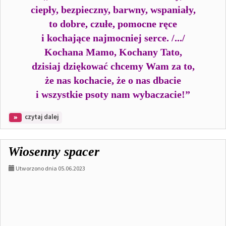
ciepły, bezpieczny, barwny, wspaniały,
to dobre, czułe, pomocne ręce
i kochające najmocniej serce. /.../
Kochana Mamo, Kochany Tato,
dzisiaj dziękować chcemy Wam za to,
że nas kochacie, że o nas dbacie
i wszystkie psoty nam wybaczacie!”
na
czytaj dalej
temat:
Dzień
Mamy
Wiosenny spacer
i
Taty
Utworzono dnia 05.06.2023