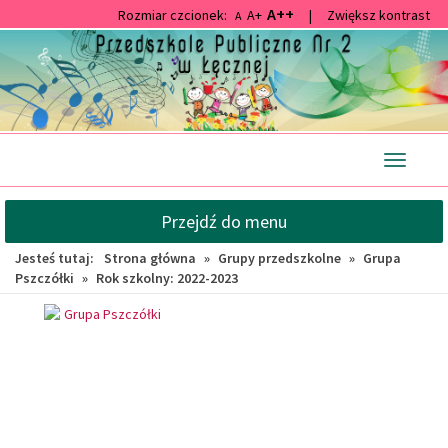
A++
Rozmiar czcionek:
A+
|
Zwiększ kontrast
A
Przejdź
Przejdź
do
do
głównej
wyszukiwarki
treści
Przełącz
nawigacj
Przejdź do menu
Jesteś tutaj:
Strona główna
»
Grupy przedszkolne
»
Grupa
Pszczółki
»
Rok szkolny: 2022-2023