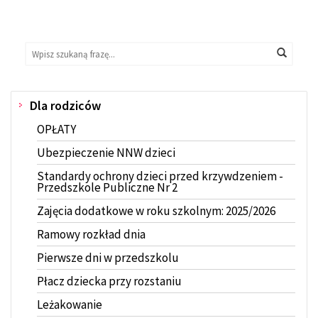
Wyszukaj
Wyszukiwarka
Wyszuk
na
stronie:
Dla rodziców
Menu
OPŁATY
Ubezpieczenie NNW dzieci
Standardy ochrony dzieci przed krzywdzeniem -
Przedszkole Publiczne Nr 2
Zajęcia dodatkowe w roku szkolnym: 2025/2026
Ramowy rozkład dnia
Pierwsze dni w przedszkolu
Płacz dziecka przy rozstaniu
Leżakowanie