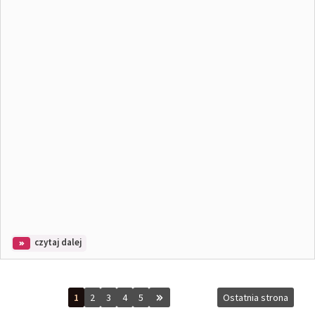
na
czytaj dalej
temat:
Wiosenny
spacer
1
2
3
4
5
Ostatnia strona