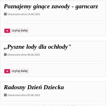
lata
Poznajemy ginące zawody - garncarz
Utworzono dnia 14.06.2023
na
czytaj dalej
temat:
Poznajemy
ginące
,,Pyszne lody dla ochłody"
zawody
-
Utworzono dnia 06.06.2023
garncarz
na
czytaj dalej
temat:
,,Pyszne
lody
Radosny Dzień Dziecka
dla
ochłody"
Utworzono dnia 05.06.2023