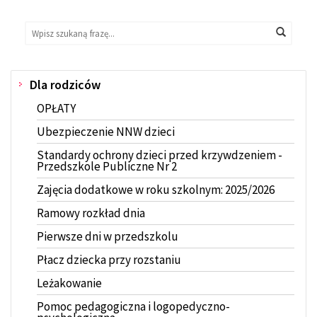
Wyszukaj
Wyszukiwarka
Wyszuk
na
stronie:
Dla rodziców
Menu
OPŁATY
Ubezpieczenie NNW dzieci
Standardy ochrony dzieci przed krzywdzeniem -
Przedszkole Publiczne Nr 2
Zajęcia dodatkowe w roku szkolnym: 2025/2026
Ramowy rozkład dnia
Pierwsze dni w przedszkolu
Płacz dziecka przy rozstaniu
Leżakowanie
Pomoc pedagogiczna i logopedyczno-