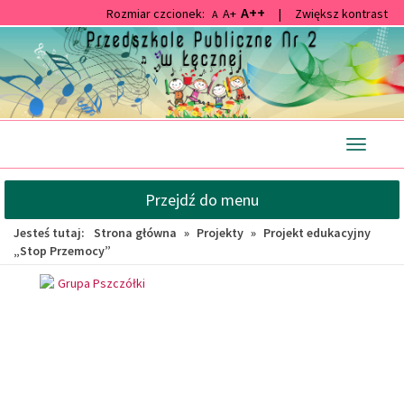
A++
Rozmiar czcionek:
A+
|
Zwiększ kontrast
A
Przejdź
Przejdź
do
do
głównej
wyszukiwarki
treści
Przełącz
nawigacj
Przejdź do menu
Jesteś tutaj:
Strona główna
»
Projekty
»
Projekt edukacyjny
„Stop Przemocy”