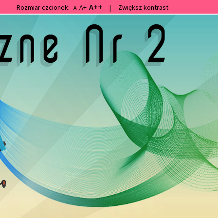
A++
Rozmiar czcionek:
A+
|
Zwiększ kontrast
A