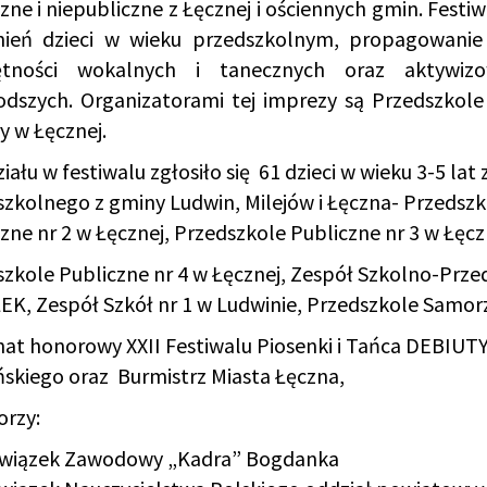
zne i niepubliczne z Łęcznej i ościennych gmin. Festiw
nień dzieci w wieku przedszkolnym, propagowanie 
ętności wokalnych i tanecznych oraz aktywizo
odszych. Organizatorami tej imprezy są Przedszkole
y w Łęcznej.
iału w festiwalu zgłosiło się 61 dzieci w wieku 3-5 l
zkolnego z gminy Ludwin, Milejów i Łęczna- Przedszko
zne nr 2 w Łęcznej, Przedszkole Publiczne nr 3 w Łęcz
zkole Publiczne nr 4 w Łęcznej, Zespół Szkolno-Prze
K, Zespół Szkół nr 1 w Ludwinie, Przedszkole Samor
at honorowy XXII Festiwalu Piosenki i Tańca DEBIUTY
skiego oraz Burmistrz Miasta Łęczna,
orzy:
wiązek Zawodowy „Kadra” Bogdanka