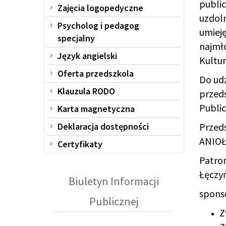
public
Zajęcia logopedyczne
uzdol
Psycholog i pedagog
umiej
specjalny
najmł
Język angielski
Kultur
Oferta przedszkola
Do udz
Klauzula RODO
przeds
Public
Karta magnetyczna
Deklaracja dostępności
Przeds
ANIOŁE
Certyfikaty
Patron
Łęczyń
Biuletyn Informacji
spons
Publicznej
Z