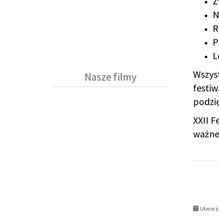
Z
N
R
P
L
Wszyst
Nasze filmy
festiw
podzi
XXII F
ważne
Utworzo