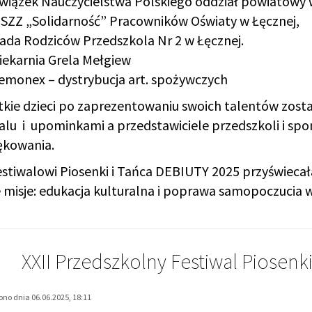
wiązek Nauczycielstwa Polskiego oddział powiatowy w
SZZ „Solidarność” Pracowników Oświaty w Łęcznej,
ada Rodziców Przedszkola Nr 2 w Łęcznej.
iekarnia Grela Mełgiew
emonex – dystrybucja art. spożywczych
kie dzieci po zaprezentowaniu swoich talentów zost
alu i upominkami a przedstawiciele przedszkoli i sp
ękowania.
estiwalowi Piosenki i Tańca DEBIUTY 2025 przyświecał
 misje: edukacja kulturalna i poprawa samopoczucia 
XXII Przedszkolny Festiwal Piosenk
no dnia 06.06.2025, 18:11