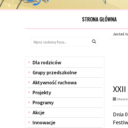
STRONA GŁÓWNA
Jesteś t
Wyszukaj
Wyszukiwarka
Wyszukaj
na
stronie:
Dla rodziców
Menu
Grupy przedszkolne
Aktywność ruchowa
XXII
Projekty
Utworzo
Programy
Akcje
Dnia 0
Festi
Innowacje