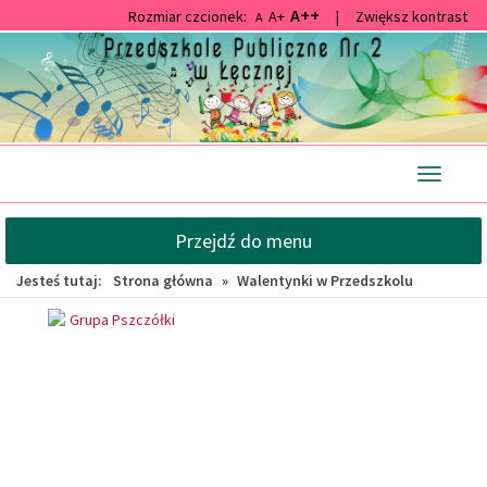
A++
Rozmiar czcionek:
A+
|
Zwiększ kontrast
A
Przejdź
Przejdź
do
do
głównej
wyszukiwarki
treści
Przełącz
nawigacj
Przejdź do menu
Jesteś tutaj:
Strona główna
»
Walentynki w Przedszkolu