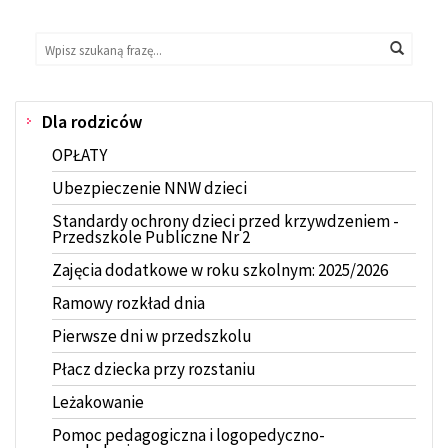
Wyszukaj
Wyszukiwarka
Wyszuk
na
stronie:
Dla rodziców
Menu
OPŁATY
Ubezpieczenie NNW dzieci
Standardy ochrony dzieci przed krzywdzeniem -
Przedszkole Publiczne Nr 2
Zajęcia dodatkowe w roku szkolnym: 2025/2026
Ramowy rozkład dnia
Pierwsze dni w przedszkolu
Płacz dziecka przy rozstaniu
Leżakowanie
Pomoc pedagogiczna i logopedyczno-