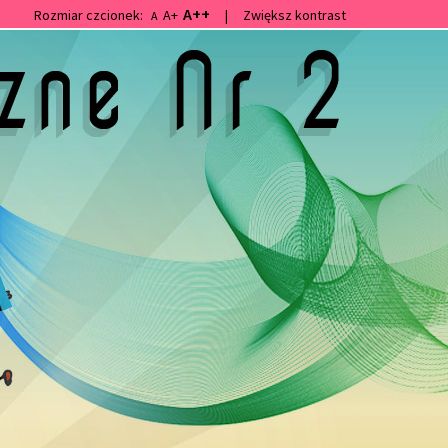
A++
Rozmiar czcionek:
A+
|
Zwiększ kontrast
A