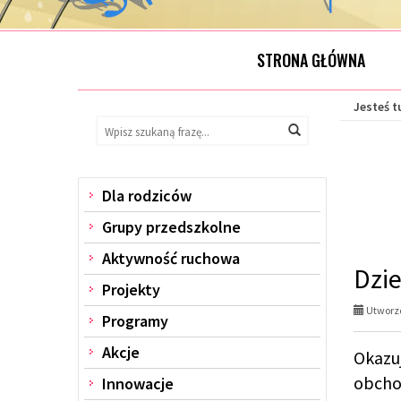
STRONA GŁÓWNA
Jesteś t
Wyszukaj
Wyszukiwarka
Wyszukaj
na
stronie:
Dla rodziców
Menu
Grupy przedszkolne
Aktywność ruchowa
Dzie
Projekty
Utworzo
Programy
Akcje
Okazu
obcho
Innowacje