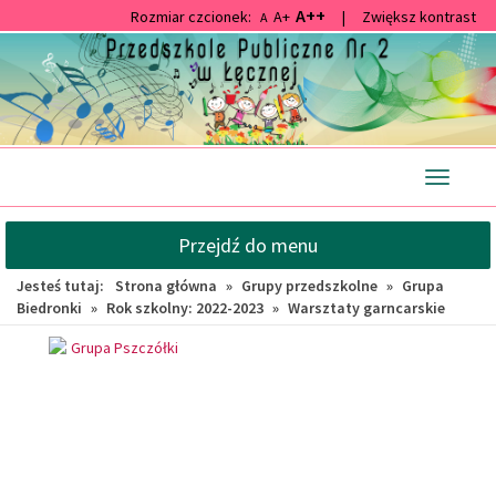
A++
Rozmiar czcionek:
A+
|
Zwiększ kontrast
A
Przejdź
Przejdź
do
do
głównej
wyszukiwarki
treści
Przełącz
nawigacj
Przejdź do menu
Jesteś tutaj:
Strona główna
»
Grupy przedszkolne
»
Grupa
Biedronki
»
Rok szkolny: 2022-2023
»
Warsztaty garncarskie