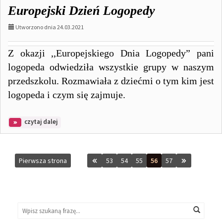
Rodzice!
Europejski Dzień Logopedy
Utworzono dnia 24.03.2021
Z okazji ,,Europejskiego Dnia Logopedy” pani
logopeda odwiedziła wszystkie grupy w naszym
przedszkolu. Rozmawiała z dziećmi o tym kim jest
logopeda i czym się zajmuje.
na
czytaj dalej
temat:
Europejski
Dzień
Logopedy
Pierwsza strona
53
54
55
56
57
Wyszukaj
Wyszukiwarka
Wyszuk
na