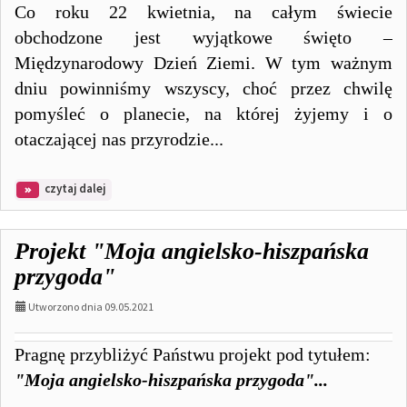
Co roku 22 kwietnia, na całym świecie
obchodzone jest wyjątkowe święto –
Międzynarodowy Dzień Ziemi. W tym ważnym
dniu powinniśmy wszyscy, choć przez chwilę
pomyśleć o planecie, na której żyjemy i o
otaczającej nas przyrodzie...
na
czytaj dalej
temat:
Dzień
Ziemi
Projekt "Moja angielsko-hiszpańska
w
przedszkolu
przygoda"
Utworzono dnia 09.05.2021
Pragnę przybliżyć Państwu projekt pod tytułem:
"Moja angielsko-hiszpańska przygoda"...