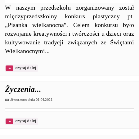
W naszym przedszkolu zorganizowany został
międzyprzedszkolny konkurs plastyczny pt.
„Pisanka wielkanocna''. Celem konkursu było
rozwijanie kreatywności i twórczości u dzieci oraz
kultywowanie tradycji związanych ze Świętami
Wielkanocnymi...
na
czytaj dalej
temat:
Konkurs
plastyczny
Życzenia...
„PISANKA
WIELKANOCNA”
Utworzono dnia 01.04.2021
na
czytaj dalej
temat:
Życzenia...