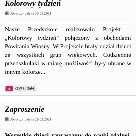
Kolorowy tydzień
Utworzono dnia 30.03.2021
Nasze Przedszkole realizowało Projekt -
„Kolorowy tydzień” połączony z obchodami
Powitania Wiosny. W Projekcie brały udział dzieci
ze wszystkich grup wiekowych. Codziennie
przedszkolaki w miarę możliwości były ubrane w
innym kolorze...
na
czytaj dalej
temat:
Kolorowy
tydzień
Zaproszenie
Utworzono dnia 26.03.2021
Wszystkie dzieci zapraszamy do nauki zdalnej.