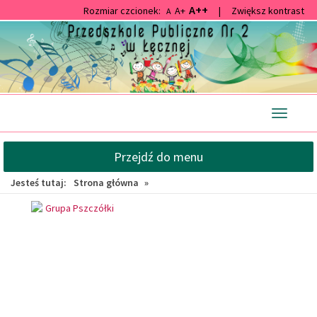
A++
Rozmiar czcionek:
A+
|
Zwiększ kontrast
A
Przejdź
Przejdź
do
do
głównej
wyszukiwarki
treści
Przełącz
nawigacj
Przejdź do menu
Jesteś tutaj:
Strona główna
»