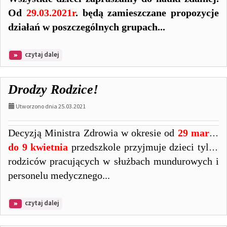
Od
29.03.2021r
. będą zamieszczane propozycje
działań w poszczególnych grupach...
na
czytaj dalej
temat:
Zaproszenie
Drodzy Rodzice!
Utworzono dnia 25.03.2021
Decyzją Ministra Zdrowia w okresie od
29 marca
do 9 kwietnia
przedszkole przyjmuje dzieci tylko
rodziców pracujących w służbach mundurowych i
personelu medycznego...
na
czytaj dalej
temat:
Drodzy