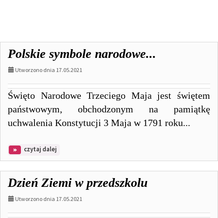
AKTUALNOŚCI,
Polskie symbole narodowe...
strona
Utworzono dnia 17.05.2021
56:
Święto Narodowe Trzeciego Maja jest świętem
państwowym, obchodzonym na pamiątkę
uchwalenia Konstytucji 3 Maja w 1791 roku...
na
czytaj dalej
temat:
Polskie
symbole
Dzień Ziemi w przedszkolu
narodowe...
Utworzono dnia 17.05.2021