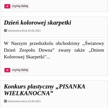
na
czytaj dalej
temat:
Projekt
"Moja
Dzień kolorowej skarpetki
angielsko-
hiszpańska
Utworzono dnia 16.04.2021
przygoda"
W Naszym przedszkolu obchodzimy ,,Światowy
Dzień Zespołu Downa” zwany także „Dniem
Kolorowej Skarpetki''...
na
czytaj dalej
temat:
Dzień
kolorowej
Konkurs plastyczny „PISANKA
skarpetki
WIELKANOCNA”
Utworzono dnia 15.04.2021