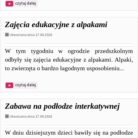
na
czytaj dalej
temat:
Festiwal
Artystyczny
Zajęcia edukacyjne z alpakami
z
okazji
Utworzono dnia 17.04.2026
Dnia
Świadomości
Autyzmu
W tym tygodniu w ogrodzie przedszkolnym
odbyły się zajęcia edukacyjne z alpakami. Alpaki,
to zwierzęta o bardzo łagodnym usposobieniu...
na
czytaj dalej
temat:
Zajęcia
edukacyjne
Zabawa na podłodze interkatywnej
z
alpakami
Utworzono dnia 17.04.2026
W dniu dzisiejszym dzieci bawiły się na podłodze