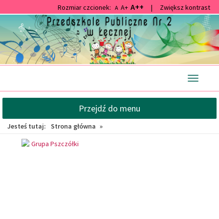
A++
Rozmiar czcionek:
A+
|
Zwiększ kontrast
A
Przejdź
Przejdź
do
do
głównej
wyszukiwarki
treści
Przełącz
nawigacj
Przejdź do menu
Jesteś tutaj:
Strona główna
»