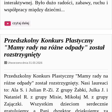
interaktywnej. Było dużo radości, zabawy, ruchu i
współpracy między dziećmi...
na
czytaj dalej
temat:
Zabawa
na
Przedszkolny Konkurs Plastyczny
podłodze
interkatywnej
"Mamy rady na różne odpady" został
rozstrzygnięty
Utworzono dnia 31.03.2026
Przedszkolny Konkurs Plastyczny "Mamy rady na
różne odpady" został rozstrzygnięty. Nasi laureaci
to: Ala S. i Julian P.-Zi. Z grupy Żabki, Julka J. i
Nataniel R. z grupy Misie, Mikołaj M. z grupy
Zajączki. Wszystkim dzieciom serdecznie
gratulujemy a Pani dyrektor dziękujemy za