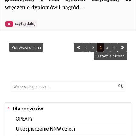
wręczenie dyplomów i nagród...
na
czytaj dalej
temat:
Przedszkolny
Konkurs
Plastyczny
Pierwsza strona
2
3
4
5
6
"Mamy
rady
Ostatnia strona
na
różne
odpady"
został
rozstrzygnięty
Wyszukaj
Wyszukiwarka
Wyszuk
na
stronie:
Dla rodziców
Menu
OPŁATY
Ubezpieczenie NNW dzieci