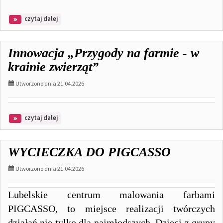
na
czytaj dalej
temat:
Miedzynarodowy
Dzień
Innowacja „Przygody na farmie - w
Ochrony
Zabytków
krainie zwierząt”
Utworzono dnia 21.04.2026
na
czytaj dalej
temat:
Innowacja
„Przygody
WYCIECZKA DO PIGCASSO
na
farmie
Utworzono dnia 21.04.2026
-
w
krainie
Lubelskie centrum malowania farbami
zwierząt”
PIGCASSO, to miejsce realizacji twórczych
działań nie tylko dla najmłodszych. Dzieci z grupy