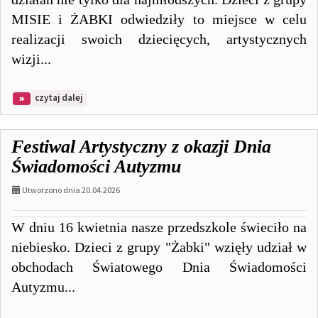
MISIE i ŻABKI odwiedziły to miejsce w celu
realizacji swoich dziecięcych, artystycznych
wizji...
na
czytaj dalej
temat:
WYCIECZKA
DO
Festiwal Artystyczny z okazji Dnia
PIGCASSO
Świadomości Autyzmu
Utworzono dnia 20.04.2026
W dniu 16 kwietnia nasze przedszkole świeciło na
niebiesko. Dzieci z grupy "Żabki" wzięły udział w
obchodach Światowego Dnia Świadomości
Autyzmu...