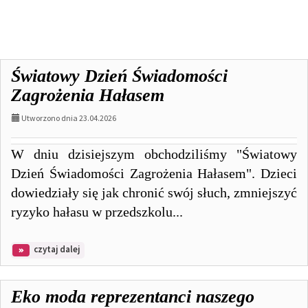
AKTUALNOŚCI,
Światowy Dzień Świadomości
strona
Zagrożenia Hałasem
4:
Utworzono dnia 23.04.2026
W dniu dzisiejszym obchodziliśmy "Światowy
Dzień Świadomości Zagrożenia Hałasem". Dzieci
dowiedziały się jak chronić swój słuch, zmniejszyć
ryzyko hałasu w przedszkolu...
na
czytaj dalej
temat:
Światowy
Dzień
Eko moda reprezentanci naszego
Świadomości