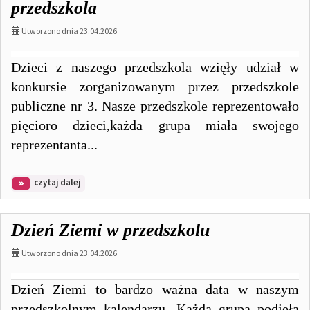
Zagrożenia
przedszkola
Hałasem
Utworzono dnia 23.04.2026
Dzieci z naszego przedszkola wzięły udział w
konkursie zorganizowanym przez przedszkole
publiczne nr 3. Nasze przedszkole reprezentowało
pięcioro dzieci,każda grupa miała swojego
reprezentanta...
na
czytaj dalej
temat:
Eko
moda
Dzień Ziemi w przedszkolu
reprezentanci
naszego
Utworzono dnia 23.04.2026
przedszkola
Dzień Ziemi to bardzo ważna data w naszym
przedszkolnym kalendarzu. Każda grupa podjęła