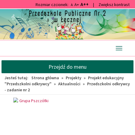
A++
Rozmiar czcionek:
A+
|
Zwiększ kontrast
A
Przejdź
Przejdź
do
do
głównej
wyszukiwarki
treści
Przełącz
nawigacj
Przejdź do menu
Jesteś tutaj:
Strona główna
»
Projekty
»
Projekt edukacyjny
"Przedszkolni odkrywcy"
»
Aktualności
»
Przedszkolni odkrywcy
- zadanie nr 2