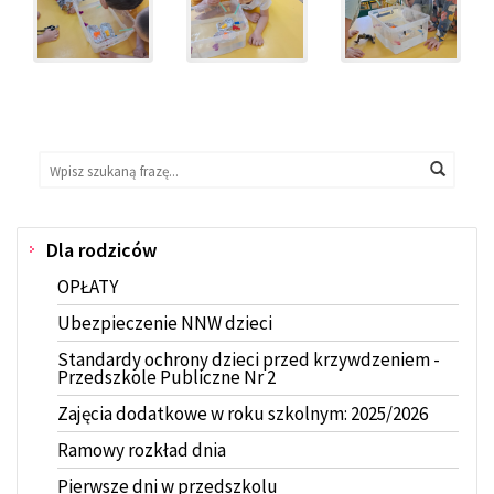
Wyszukaj
Wyszukiwarka
Wyszuk
na
stronie:
Dla rodziców
Menu
OPŁATY
Ubezpieczenie NNW dzieci
Standardy ochrony dzieci przed krzywdzeniem -
Przedszkole Publiczne Nr 2
Zajęcia dodatkowe w roku szkolnym: 2025/2026
Ramowy rozkład dnia
Pierwsze dni w przedszkolu