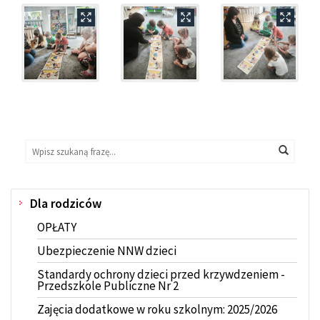
Wyszukaj
Wyszukiwarka
Wyszuk
na
stronie:
Dla rodziców
Menu
OPŁATY
Ubezpieczenie NNW dzieci
Standardy ochrony dzieci przed krzywdzeniem -
Przedszkole Publiczne Nr 2
Zajęcia dodatkowe w roku szkolnym: 2025/2026