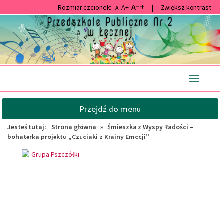
A++
Rozmiar czcionek:
A+
|
Zwiększ kontrast
A
Przejdź
Przejdź
do
do
głównej
wyszukiwarki
treści
Przełącz
nawigacj
Przejdź do menu
Jesteś tutaj:
Strona główna
»
Śmieszka z Wyspy Radości –
bohaterka projektu „Czuciaki z Krainy Emocji”